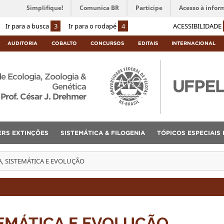
Simplifique!
Comunica BR
Participe
Acesso à infor
Ir para a busca
3
Ir para o rodapé
4
ACESSIBILIDADE
AUDITORIA
COBALTO
CONCURSOS
EDITAIS
INTERNACIONAL
de Ecologia, Zoologia &
Genética
Prof. César J. Drehmer
ERS EXTINÇÕES
SISTEMÁTICA & FILOGENIA
TÓPICOS ESPECIAIS
, SISTEMÁTICA E EVOLUÇÃO
TEMÁTICA E EVOLUÇÃO