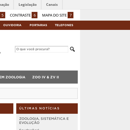
mação
Legislação
Canais
5
CONTRASTE
6
MAPA DO SITE
7
OUVIDORIA
PORTARIAS
TELEFONES
 EM ZOOLOGIA
ZOO IV & ZV II
ÚLTIMAS NOTÍCIAS
ZOOLOGIA, SISTEMÁTICA E
EVOLUÇÃO