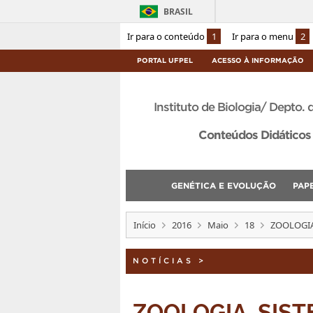
BRASIL
Ir para o conteúdo
1
Ir para o menu
2
PORTAL UFPEL
ACESSO À INFORMAÇÃO
Instituto de Biologia/ Depto. 
Conteúdos Didáticos 
GENÉTICA E EVOLUÇÃO
PAP
Início
2016
Maio
18
ZOOLOGIA
NOTÍCIAS
>
ZOOLOGIA, SIS