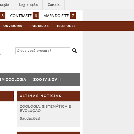
mação
Legislação
Canais
5
CONTRASTE
6
MAPA DO SITE
7
OUVIDORIA
PORTARIAS
TELEFONES
 EM ZOOLOGIA
ZOO IV & ZV II
ÚLTIMAS NOTÍCIAS
ZOOLOGIA, SISTEMÁTICA E
EVOLUÇÃO
Saudações!