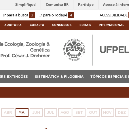
Simplifique!
Comunica BR
Participe
Acesso à infor
Ir para a busca
3
Ir para o rodapé
4
ACESSIBILIDADE
AUDITORIA
COBALTO
CONCURSOS
EDITAIS
INTERNACIONAL
de Ecologia, Zoologia &
Genética
Prof. César J. Drehmer
ERS EXTINÇÕES
SISTEMÁTICA & FILOGENIA
TÓPICOS ESPECIAIS
ABR
MAI
JUN
JUL
AGO
SET
OUT
NOV
DEZ