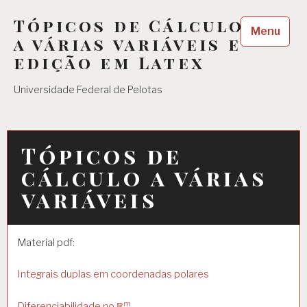
Skip
Tópicos de Cálculo
to
Menu
content
a várias variáveis e
edição em Latex
Universidade Federal de Pelotas
Tópicos de
cálculo a várias
variáveis
Material pdf:
Integrais duplas em coordenadas polares
m
Diferenciabilidade no ℝ