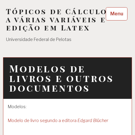
Skip
Tópicos de Cálculo
to
Menu
content
a várias variáveis e
edição em Latex
Universidade Federal de Pelotas
Modelos de
livros e outros
documentos
Modelos:
Modelo de livro segundo a editora
Edgard Blücher