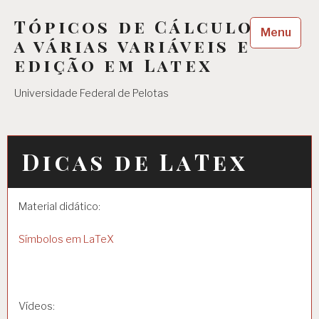
Skip
Tópicos de Cálculo
to
Menu
content
a várias variáveis e
edição em Latex
Universidade Federal de Pelotas
Dicas de LaTex
Material didático:
Símbolos em LaTeX
Vídeos: