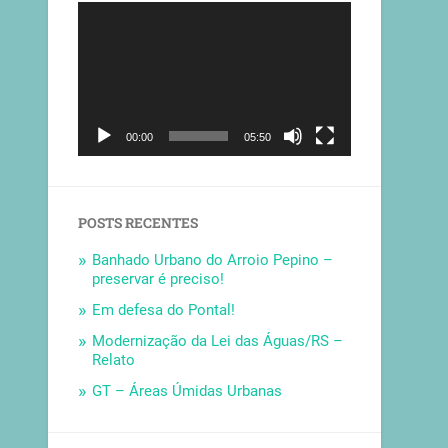
Tocador
de
vídeo
00:00
05:50
POSTS RECENTES
Banhado Urbano do Arroio Pepino –
preservar é preciso!
Em defesa do Pontal!
Modernização da Lei das Águas/RS –
Relato
GT – Áreas Úmidas Urbanas