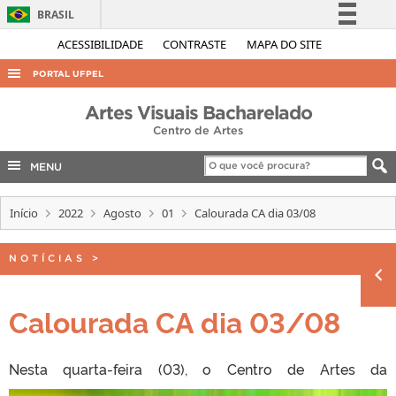
BRASIL
Simplifique!
ACESSIBILIDADE
CONTRASTE
MAPA DO SITE
Comunica BR
PORTAL UFPEL
Participe
ACESSO À INFORMAÇÃO
Artes Visuais Bacharelado
Acesso à informação
Centro de Artes
AUDITORIA
Legislação
COBALTO
MENU
Canais
CONCURSOS
Início
2022
Agosto
01
Calourada CA dia 03/08
EDITAIS
INTERNACIONAL
NOTÍCIAS
>
OUVIDORIA
Calourada CA dia 03/08
PORTARIAS
TELEFONES
Nesta
quarta-feira (03), o Centro de Artes da