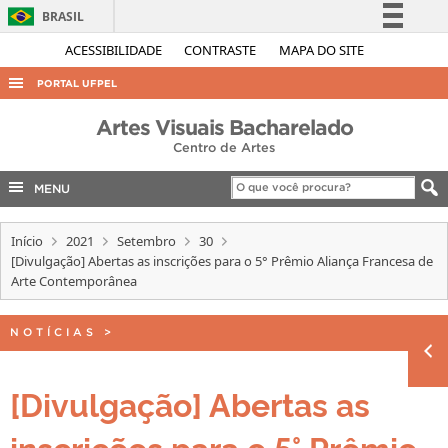
BRASIL
Simplifique!
ACESSIBILIDADE
CONTRASTE
MAPA DO SITE
Comunica BR
PORTAL UFPEL
Participe
ACESSO À INFORMAÇÃO
Artes Visuais Bacharelado
Acesso à informação
Centro de Artes
AUDITORIA
Legislação
COBALTO
MENU
Canais
CONCURSOS
Início
2021
Setembro
30
EDITAIS
[Divulgação] Abertas as inscrições para o 5° Prêmio Aliança Francesa de
Arte Contemporânea
INTERNACIONAL
OUVIDORIA
NOTÍCIAS
>
PORTARIAS
[Divulgação] Abertas as
TELEFONES
inscrições para o 5° Prêmio