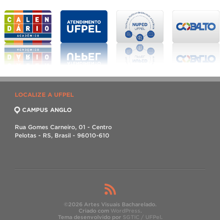
LOCALIZE A UFPEL
CAMPUS ANGLO
Rua Gomes Carneiro, 01 - Centro
Pelotas - RS, Brasil - 96010-610
©2026 Artes Visuais Bacharelado.
Criado com
WordPress
.
Tema desenvolvido por
SGTIC / UFPel
.