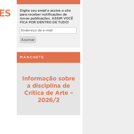
DES
Digite seu email e assine o site
para receber notificações de
novas publicações. ASSIM VOCÊ
FICA POR DENTRO DE TUDO!
Endereço
de
e-
Assinar
mail
MANCHETE
Informação sobre
a disciplina de
Crítica de Arte –
2026/2