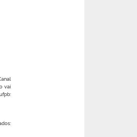
Canal
o vai
fpb:
os: