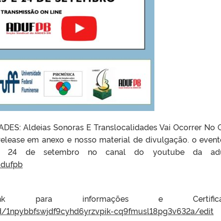
ES: Aldeias Sonoras E Translocalidades Vai Ocorrer No 
elease em anexo e nosso material de divulgação. o event
e 24 de setembro no canal do youtube da adu
adufpb
nk para informações e Certificad
d/1npybbfswjdf9cyhd6yrzvpik-cq9fmusl18pg3v632a/edit