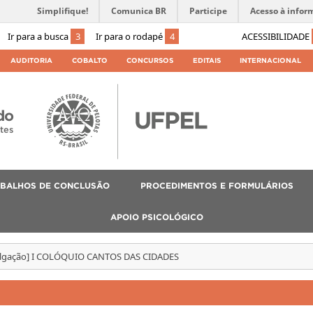
Simplifique!
Comunica BR
Participe
Acesso à infor
Ir para a busca
3
Ir para o rodapé
4
ACESSIBILIDADE
AUDITORIA
COBALTO
CONCURSOS
EDITAIS
INTERNACIONAL
do
tes
BALHOS DE CONCLUSÃO
PROCEDIMENTOS E FORMULÁRIOS
APOIO PSICOLÓGICO
ulgação] I COLÓQUIO CANTOS DAS CIDADES