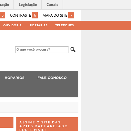
mação
Legislação
Canais
5
CONTRASTE
6
MAPA DO SITE
7
OUVIDORIA
PORTARIAS
TELEFONES
HORÁRIOS
FALE CONOSCO
ASSINE O SITE DAS
ARTES BACHARELADO
POR E-MAIL!