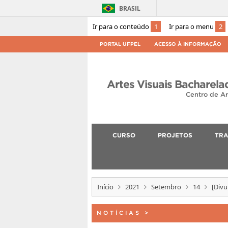
BRASIL
Ir para o conteúdo
1
Ir para o menu
2
PORTAL UFPEL
ACESSO À INFORMAÇÃO
Artes Visuais Bacharela
Centro de Ar
CURSO
PROJETOS
TRA
Início
2021
Setembro
14
[Div
NOTÍCIAS
>