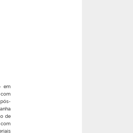
do em
, com
 pós-
manha
to de
s com
riais