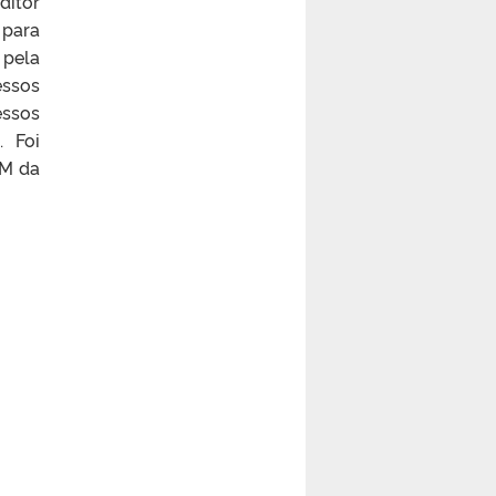
ditor
 para
 pela
essos
essos
. Foi
EM da