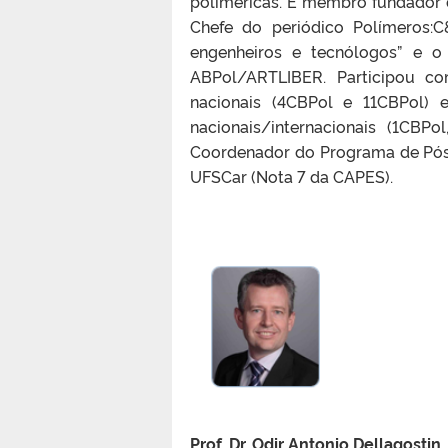
poliméricas. É membro fundador 
Chefe do periódico Polímeros:C
engenheiros e tecnólogos” e o
ABPol/ARTLIBER. Participou c
nacionais (4CBPol e 11CBPol)
nacionais/internacionais (1CBP
Coordenador do Programa de Pós
UFSCar (Nota 7 da CAPES).
Prof. Dr. Odir Antonio Dellagostin