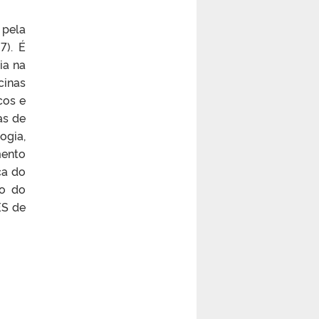
 pela
7). É
ia na
inas
cos e
as de
ogia,
mento
ça do
ro do
ES de