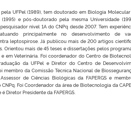
 pela UFPel (1989), tem doutorado em Biologia Molecular
ra (1995) e pós-doutorado pela mesma Universidade (199
 pesquisador nível 1A do CNPq desde 2007. Tem experiênc
 atuando principalmente no desenvolvimento de vac
ra leptospirose. Já publicou mais de 200 artigos científi
s. Orientou mais de 45 teses e dissertações pelos program
e em Veterinária. Foi coordenador do Centro de Biotecnol
Graduação da UFPel e Diretor do Centro de Desenvolvi
oi membro da Comissão Técnica Nacional de Biosseguran
 Assessor de Ciências Biológicas da FAPERGS e memb
do CNPq. Foi Coordenador da área de Biotecnologia da CAP
 é Diretor Presidente da FAPERGS.