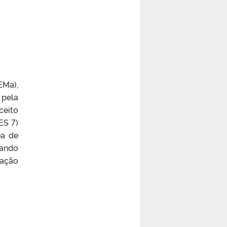
EMa),
 pela
ceito
ES 7)
ea de
uando
tação