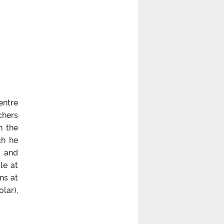
entre
chers
n the
ch he
e and
le at
ns at
lar),