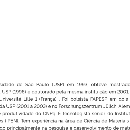
ersidade de São Paulo (USP) em 1993, obteve mestra
la USP (1996) e doutorado pela mesma instituição em 2001
iversité Lille 1 (França) . Foi bolsista FAPESP em dois
a da USP (2001 a 2003) e no Forschungszentrum Jülich, Ale
 produtividade do CNPq. É tecnologista sênior do Institu
s (IPEN). Tem experiência na área de Ciência de Materiai
ndo principalmente na pesquisa e desenvolvimento de mate