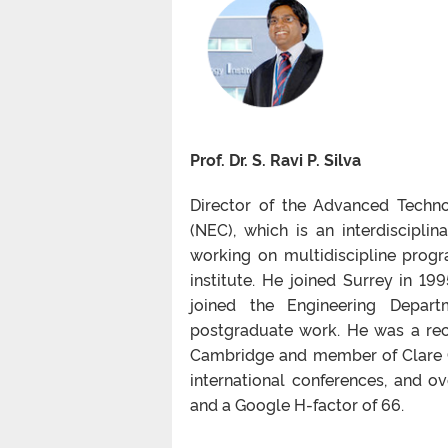
Prof. Dr. S. Ravi P. Silva
Director of the Advanced Techno
(NEC), which is an interdisciplin
working on multidiscipline prog
institute. He joined Surrey in 19
joined the Engineering Depar
postgraduate work. He was a re
Cambridge and member of Clare Co
international conferences, and ov
and a Google H-factor of 66.