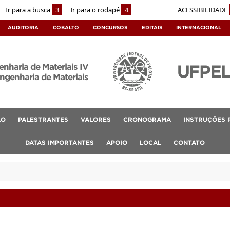
Ir para a busca
3
Ir para o rodapé
4
ACESSIBILIDADE
AUDITORIA
COBALTO
CONCURSOS
EDITAIS
INTERNACIONAL
nharia de Materiais IV
genharia de Materiais
ÃO
PALESTRANTES
VALORES
CRONOGRAMA
INSTRUÇÕES 
DATAS IMPORTANTES
APOIO
LOCAL
CONTATO