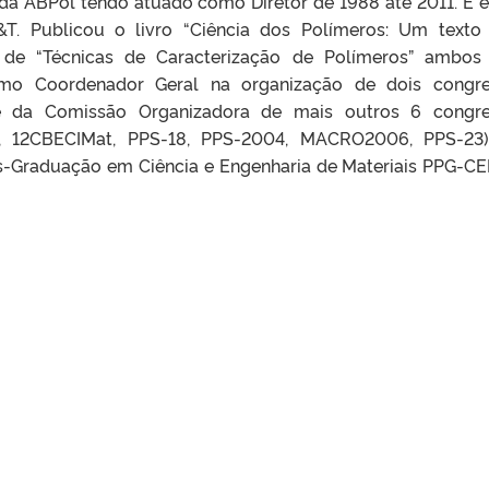
da ABPol tendo atuado como Diretor de 1988 até 2011. É e
&T. Publicou o livro “Ciência dos Polímeros: Um texto
 de “Técnicas de Caracterização de Polímeros” ambos
omo Coordenador Geral na organização de dois congr
 e da Comissão Organizadora de mais outros 6 congr
ol, 12CBECIMat, PPS-18, PPS-2004, MACRO2006, PPS-23)
-Graduação em Ciência e Engenharia de Materiais PPG-C