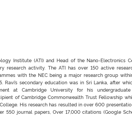
logy Institute (ATI) and Head of the Nano-Electronics C
ary research activity. The ATI has over 150 active resear
rammes with the NEC being a major research group withi
95. Ravi’s secondary education was in Sri Lanka, after whi
tment at Cambridge University for his undergraduat
cipient of Cambridge Commonwealth Trust Fellowship whi
llege. His research has resulted in over 600 presentatio
er 550 journal papers, Over 17,000 citations (Google Scho