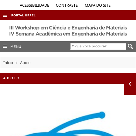
ACESSIBILIDADE
CONTRASTE
MAPA DO SITE
PORTAL UFPEL
ACESSO À INFORMAÇÃO
III Workshop em Ciência e Engenharia de Materiais
IV Semana Acadêmica em Engenharia de Materiais
AUDITORIA
MENU
COBALTO
CONCURSOS
Início
Apoio
EDITAIS
INTERNACIONAL
APOIO
OUVIDORIA
PORTARIAS
TELEFONES