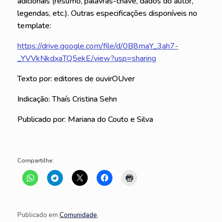
adicionais (resumo, palavras-chave, dados do autor,
legendas, etc.). Outras especificações disponíveis no
template:
https://drive.google.com/file/d/0B8maY_3ah7-
_YVVkNkdxaTQ5ekE/view?usp=sharing
Texto por: editores de ouvirOUver
Indicação: Thaís Cristina Sehn
Publicado por: Mariana do Couto e Silva
Compartilhe:
Publicado em
Comunidade
.