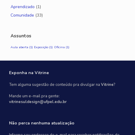
Aprendizado
(1)
Comunidade
(33)
Assuntos
Aula aberta
(1)
Exposição
(1)
Oficina
(1)
Exponha na Vitrine
Tem alguma sugestão de conteúdo pra divulgar na
Vitrine
?
Mande um e-mail pra gente:
vitrinesuldesign@ufpel.edu.br
Não perca nenhuma atualização