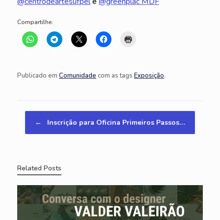
@centrodeartesufpel
e
@greenplac MDF
Compartilhe:
Publicado em
Comunidade
com as tags
Exposição
.
Navegação de posts
←
Inscrição para Oficina Primeiros Passos…
Related Posts