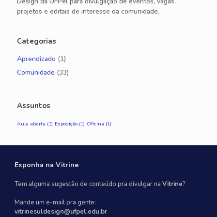
Design da UFPel para divulgação de eventos, vagas,
projetos e editais de interesse da comunidade.
Categorias
Aprendizado
(1)
Comunidade
(33)
Assuntos
Aula aberta
(1)
Exposição
(1)
Oficina
(1)
Exponha na Vitrine
Tem alguma sugestão de conteúdo pra divulgar na
Vitrine
?
Mande um e-mail pra gente:
vitrinesuldesign@ufpel.edu.br