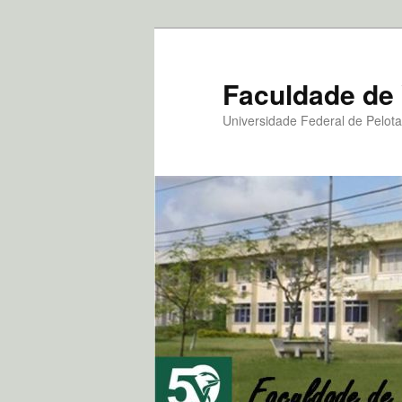
Pular
para
o
Faculdade de 
conteúdo
Universidade Federal de Pelot
principal