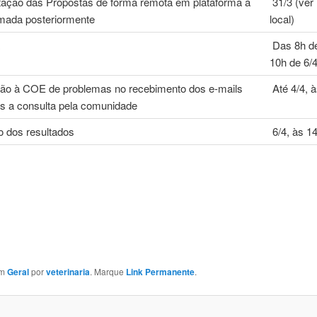
ação das Propostas de forma remota em plataforma a
31/3 (ver 
rmada posteriormente
local)
Das 8h de
10h de 6/
ção à COE de problemas no recebimento dos e-mails
Até 4/4, 
es a consulta pela comunidade
 dos resultados
6/4, às 1
em
Geral
por
veterinaria
. Marque
Link Permanente
.