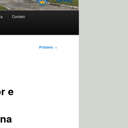
ks
Contato
Próximo
→
r e
ina