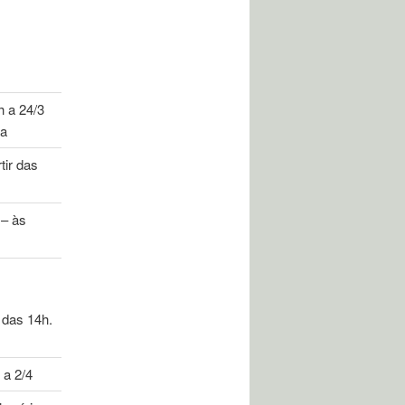
h a 24/3
ia
tir das
 – às
r das 14h.
a 2/4