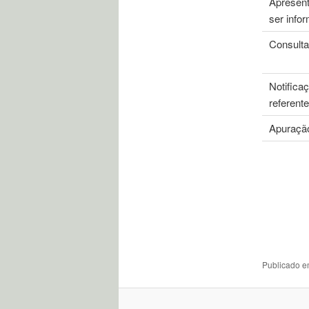
Apresent
ser info
Consulta
Notifica
referent
Apuração
Publicado 