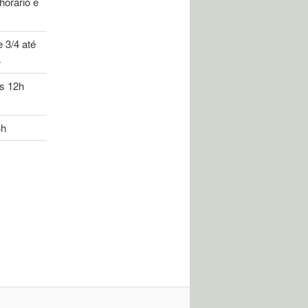
horário e
 3/4 até
4
às 12h
4h