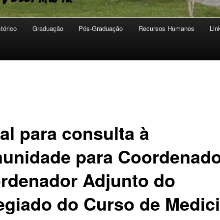
stórico
Graduação
Pós-Graduação
Recursos Humanos
Lin
al para consulta à
unidade para Coordenado
rdenador Adjunto do
egiado do Curso de Medic