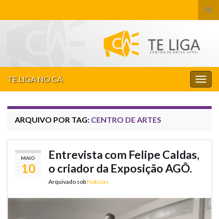
Alte
form
Search for:
de
pesq
TE LIGA NO CA
Alter
nave
ARQUIVO POR TAG:
CENTRO DE ARTES
Entrevista com Felipe Caldas,
MAIO
10
o criador da Exposição AGÔ.
Arquivado sob
Notícias