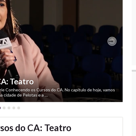
Next
CA: Cinema
A: Teatro
e Liga no CA, chamado: Conhecendo os Cursos do CA. No
rie Conhecendo os Cursos do CA. No capítulo de hoje, vamos
. O coordenador, Guilherme Carvalho da Rosa, contou a
na cidade de Pelotas e a …
sos do CA: Teatro