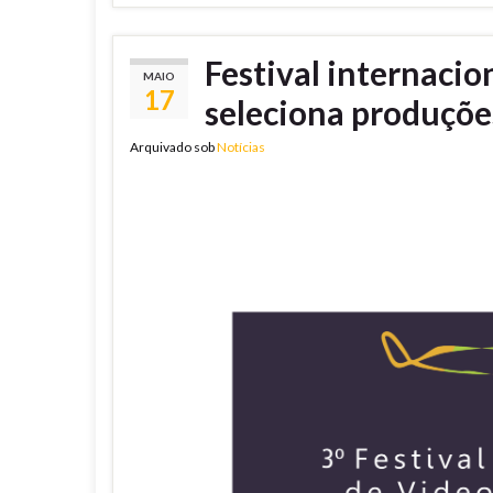
Festival internaci
MAIO
17
seleciona produçõe
Arquivado sob
Notícias