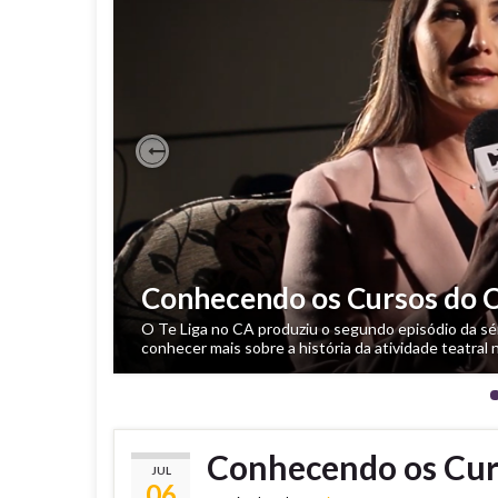
Previous
Conhecendo os Cursos do 
Conhecendo os Cursos do C
Começa hoje um novo projeto desenvolvido pelo T
O Te Liga no CA produziu o segundo episódio da sé
primeiro vídeo, destaque para os Cursos de Cinema
conhecer mais sobre a história da atividade teatral 
história, …
Conhecendo os Cur
JUL
06