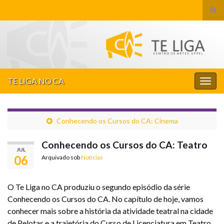
Alte
form
Search for:
de
pesq
TE LIGA NO CA
Alter
nave
Conhecendo os Cursos do CA: Cinema
Conhecendo os Cursos do CA: Teatro
JUL
06
Arquivado sob
Notícias
O Te Liga no CA produziu o segundo episódio da série
Conhecendo os Cursos do CA. No capítulo de hoje, vamos
conhecer mais sobre a história da atividade teatral na cidade
de Pelotas e a trajetória do Curso de Licenciatura em Teatro