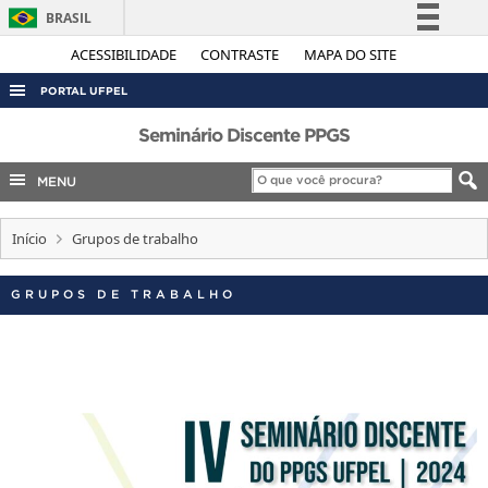
BRASIL
Simplifique!
ACESSIBILIDADE
CONTRASTE
MAPA DO SITE
Comunica BR
PORTAL UFPEL
Participe
ACESSO À INFORMAÇÃO
Seminário Discente PPGS
Acesso à informação
AUDITORIA
MENU
Legislação
COBALTO
Canais
Início
Grupos de trabalho
CONCURSOS
EDITAIS
GRUPOS DE TRABALHO
INTERNACIONAL
OUVIDORIA
PORTARIAS
TELEFONES