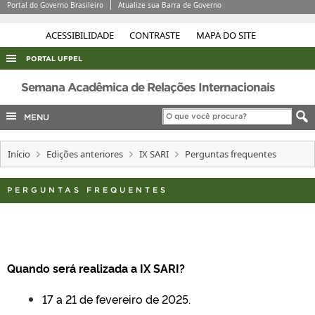
Portal do Governo Brasileiro
Atualize sua Barra de Governo
ACESSIBILIDADE
CONTRASTE
MAPA DO SITE
PORTAL UFPEL
ACESSO À INFORMAÇÃO
Semana Acadêmica de Relações Internacionais
AUDITORIA
MENU
COBALTO
Início
Edições anteriores
IX SARI
Perguntas frequentes
CONCURSOS
EDITAIS
PERGUNTAS FREQUENTES
INTERNACIONAL
OUVIDORIA
PORTARIAS
Quando será realizada a IX SARI?
TELEFONES
17 a 21 de fevereiro de 2025.