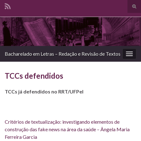
Alte
form
Search for:
de
pesq
Bacharelado em Letras – Redação e Revisão de Textos
Alter
nave
TCCs defendidos
TCCs já defendidos no RRT/UFPel
Critérios de textualização: investigando elementos de
construção das fake news na área da saúde – Ângela Maria
Ferreira Garcia