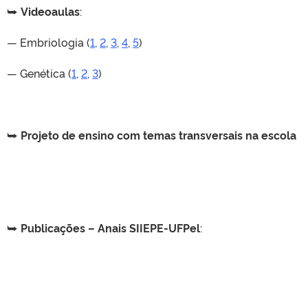
⮩
Videoaulas
:
— Embriologia (
1
,
2
,
3
,
4
,
5
)
— Genética (
1
,
2
,
3
)
⮩
Projeto de ensino com temas transversais na escola
⮩
Publicações – Anais SIIEPE-UFPel
: