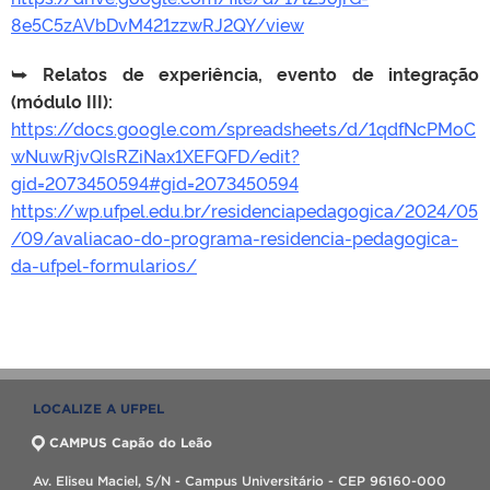
8e5C5zAVbDvM421zzwRJ2QY/view
⮩
Relatos de experiência, evento de integração
(módulo III):
https://docs.google.com/spreadsheets/d/1qdfNcPMoC
wNuwRjvQIsRZiNax1XEFQFD/edit?
gid=2073450594#gid=2073450594
https://wp.ufpel.edu.br/residenciapedagogica/2024/05
/09/avaliacao-do-programa-residencia-pedagogica-
da-ufpel-formularios/
LOCALIZE A UFPEL
CAMPUS Capão do Leão
Av. Eliseu Maciel, S/N - Campus Universitário - CEP 96160-000