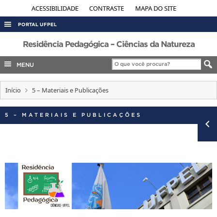
ACESSIBILIDADE
CONTRASTE
MAPA DO SITE
PORTAL UFPEL
ACESSO À INFORMAÇÃO
Residência Pedagógica – Ciências da Natureza
AUDITORIA
MENU
COBALTO
Início
5 – Materiais e Publicações
CONCURSOS
EDITAIS
5 – MATERIAIS E PUBLICAÇÕES
INTERNACIONAL
OUVIDORIA
PORTARIAS
TELEFONES