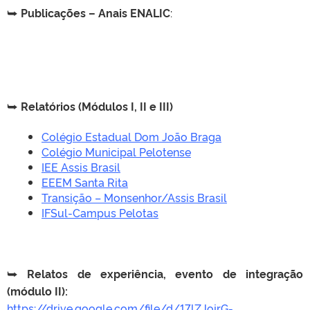
⮩
Publicações – Anais ENALIC
:
⮩
Relatórios (Módulos I, II e III)
Colégio Estadual Dom João Braga
Colégio Municipal Pelotense
IEE Assis Brasil
EEEM Santa Rita
Transição – Monsenhor/Assis Brasil
IFSul-Campus Pelotas
⮩
Relatos de experiência, evento de integração
(módulo II):
https://drive.google.com/file/d/17lZJojrG-