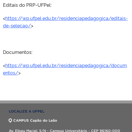
Editais do PRP-UFPel:
<
https://wp.ufpel.edu.br/residenciapedagogica/editais-
de-selecao/
>
Documentos:
<
https://wp.ufpel.edu.br/residenciapedagogica/docum
entos/
>
LOCALIZE A UFPEL
CAMPUS Capão do Leão
Av. Eliseu Maciel, S/N - Campus Universitário - CEP 96160-000