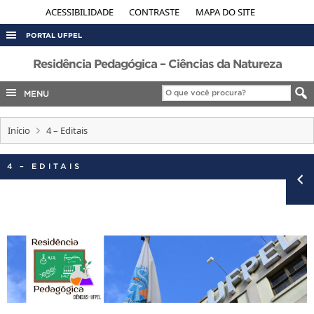
ACESSIBILIDADE
CONTRASTE
MAPA DO SITE
PORTAL UFPEL
ACESSO À INFORMAÇÃO
Residência Pedagógica – Ciências da Natureza
AUDITORIA
MENU
COBALTO
Início
4 – Editais
CONCURSOS
EDITAIS
4 – EDITAIS
INTERNACIONAL
OUVIDORIA
PORTARIAS
TELEFONES