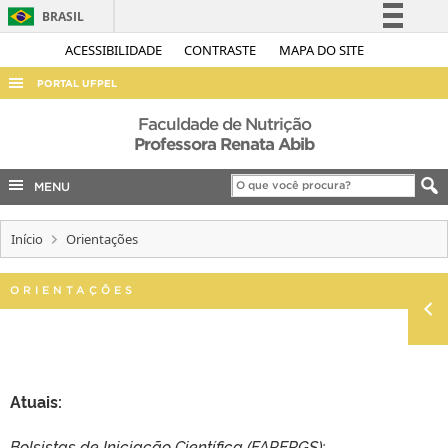
BRASIL
Simplifique!
ACESSIBILIDADE
CONTRASTE
MAPA DO SITE
Comunica BR
PORTAL UFPEL
Participe
ACESSO À INFORMAÇÃO
Faculdade de Nutrição
Acesso à informação
Professora Renata Abib
AUDITORIA
Legislação
MENU
COBALTO
Canais
CONCURSOS
Início
Orientações
EDITAIS
INTERNACIONAL
ORIENTAÇÕES
OUVIDORIA
PORTARIAS
TELEFONES
Atuais:
Bolsistas de Iniciação Científica (FAPERGS):