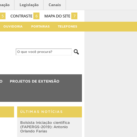
mação
Legislação
Canais
5
CONTRASTE
6
MAPA DO SITE
7
OUVIDORIA
PORTARIAS
TELEFONES
O
PROJETOS DE EXTENSÃO
ÚLTIMAS NOTÍCIAS
Bolsista Iniciação científica
(FAPERGS-2019): Antonio
Orlando Farias