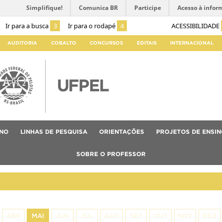
Simplifique!
Comunica BR
Participe
Acesso à infor
Ir para a busca
3
Ir para o rodapé
4
ACESSIBILIDADE
AUDITORIA
COBALTO
CONCURSOS
EDITAIS
INTERNACIONAL
INO
LINHAS DE PESQUISA
ORIENTAÇÕES
PROJETOS DE ENSIN
SOBRE O PROFESSOR
ABR
MAI
JUN
JUL
AGO
SET
OUT
NOV
DEZ