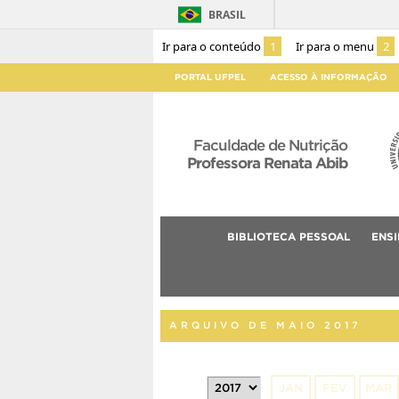
BRASIL
Ir para o conteúdo
1
Ir para o menu
2
PORTAL UFPEL
ACESSO À INFORMAÇÃO
Faculdade de Nutrição
Professora Renata Abib
BIBLIOTECA PESSOAL
ENS
ARQUIVO DE MAIO 2017
JAN
FEV
MAR