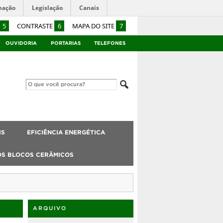
mação
Legislação
Canais
5
CONTRASTE
6
MAPA DO SITE
7
OUVIDORIA
PORTARIAS
TELEFONES
IS
EFICIÊNCIA ENERGÉTICA
OS BLOCOS CERÂMICOS
ARQUIVO