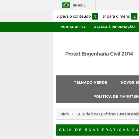
BRASIL
Ir para o conteúdo
1
Ir para o menu
2
PORTAL UFPEL
ACESSO À INFORMAÇÃO
Proext Engenharia Civil 2014
TELHADO VERDE
NOVOS S
POLÍTICA DE MANUTEN
Início
Guia de boas práticas sustentávei
GUIA DE BOAS PRÁTICAS S