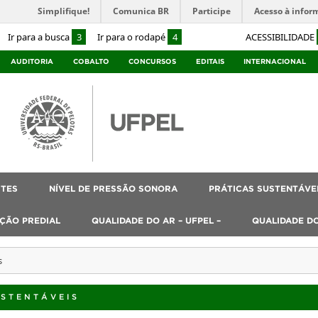
Simplifique!
Comunica BR
Participe
Acesso à infor
Ir para a busca
3
Ir para o rodapé
4
ACESSIBILIDADE
AUDITORIA
COBALTO
CONCURSOS
EDITAIS
INTERNACIONAL
ITES
NÍVEL DE PRESSÃO SONORA
PRÁTICAS SUSTENTÁVE
ÇÃO PREDIAL
QUALIDADE DO AR – UFPEL –
QUALIDADE D
s
USTENTÁVEIS