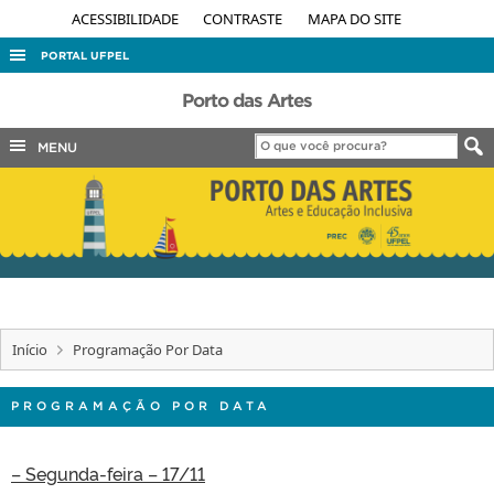
ACESSIBILIDADE
CONTRASTE
MAPA DO SITE
PORTAL UFPEL
ACESSO À INFORMAÇÃO
Porto das Artes
AUDITORIA
MENU
COBALTO
CONCURSOS
EDITAIS
INTERNACIONAL
OUVIDORIA
Início
Programação Por Data
PORTARIAS
TELEFONES
PROGRAMAÇÃO POR DATA
– Segunda-feira – 17/11