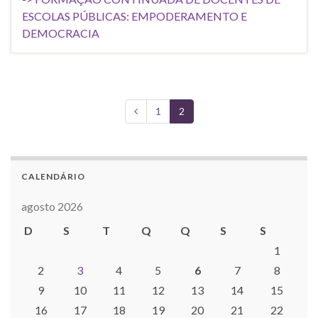
ESCOLAS PÚBLICAS: EMPODERAMENTO E
DEMOCRACIA
1
2
CALENDÁRIO
agosto 2026
D
S
T
Q
Q
S
S
1
2
3
4
5
6
7
8
9
10
11
12
13
14
15
16
17
18
19
20
21
22