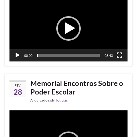
de
vídeo
00:00
03:43
Memorial Encontros Sobre o
FEV
28
Poder Escolar
Arquivado sob
Notícias
Tocador
de
vídeo