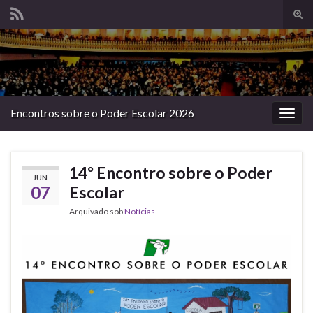
Alte
form
Search for:
de
pesq
Encontros sobre o Poder Escolar 2026
Alter
nave
14º Encontro sobre o Poder
JUN
07
Escolar
Arquivado sob
Notícias