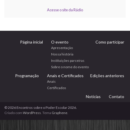
Acesse o site da Rádio
Página inicial
O evento
Como participar
Apresentação
Nossa história
Instituições parceiras
Sobre o nome do evento
Programação
Anais e Certificados
Edições anteriores
Anais
Certificados
Notícias
Contato
© 2026 Encontros sobre o Poder Escolar 2026.
Criado com
WordPress
. Tema
Graphene
.