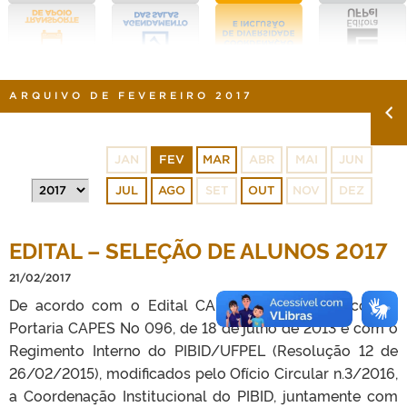
ARQUIVO DE FEVEREIRO 2017
JAN
FEV
MAR
ABR
MAI
JUN
JUL
AGO
SET
OUT
NOV
DEZ
EDITAL – SELEÇÃO DE ALUNOS 2017
21/02/2017
De acordo com o Edital CAPES N° 061/2013, com a
Portaria CAPES No 096, de 18 de julho de 2013 e com o
Regimento Interno do PIBID/UFPEL (Resolução 12 de
26/02/2015), modificados pelo Ofício Circular n.3/2016,
a Coordenação Institucional do PIBID, juntamente com