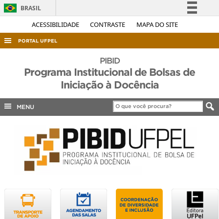
BRASIL
Simplifique!
ACESSIBILIDADE
CONTRASTE
MAPA DO SITE
Comunica BR
PORTAL UFPEL
Participe
ACESSO À INFORMAÇÃO
PIBID
Acesso à informação
Programa Institucional de Bolsas de
AUDITORIA
Legislação
Iniciação à Docência
COBALTO
Canais
MENU
CONCURSOS
EDITAIS
INTERNACIONAL
OUVIDORIA
PORTARIAS
TELEFONES