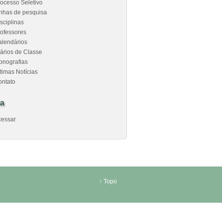
ocesso Seletivo
nhas de pesquisa
sciplinas
ofessores
alendários
ários de Classe
onografias
timas Notícias
ontato
a
cessar
↑
Topo