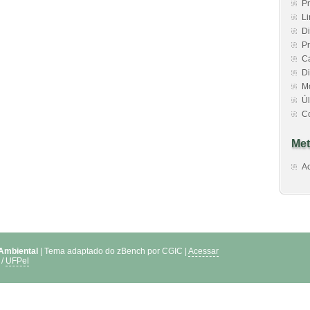
Pr
Li
Di
Pr
C
Di
M
Úl
C
Met
A
 Ambiental
| Tema adaptado do zBench por CGIC |
Acessar
/
UFPel