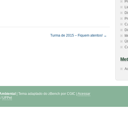
Pr
Li
Di
Pr
C
Di
Turma de 2015 – Fiquem atentos!
→
M
Úl
C
Met
A
 Ambiental
| Tema adaptado do zBench por CGIC |
Acessar
/
UFPel