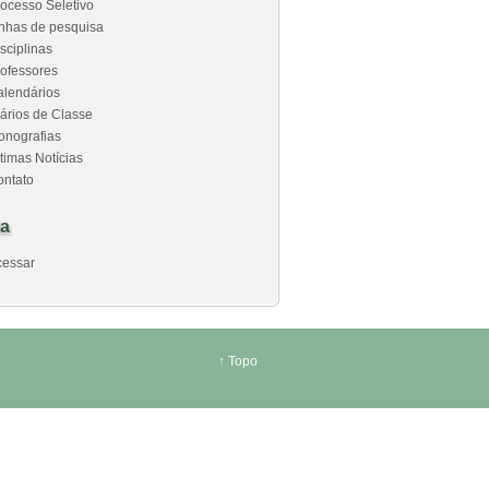
ocesso Seletivo
nhas de pesquisa
sciplinas
ofessores
alendários
ários de Classe
onografias
timas Notícias
ontato
a
cessar
↑
Topo