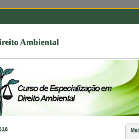
ireito Ambiental
016
Me