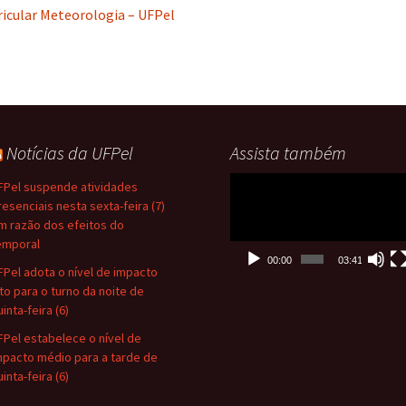
ricular Meteorologia – UFPel
P
S
P
P
Notícias da UFPel
Assista também
Tocador
FPel suspende atividades
de
resenciais nesta sexta-feira (7)
vídeo
m razão dos efeitos do
emporal
00:00
03:41
FPel adota o nível de impacto
lto para o turno da noite de
inta-feira (6)
FPel estabelece o nível de
mpacto médio para a tarde de
inta-feira (6)