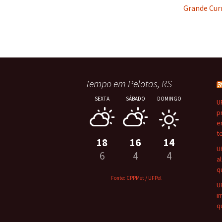
Grande Cur
Tempo em Pelotas, RS
SEXTA
SÁBADO
DOMINGO
U
p
e
t
18
16
14
U
6
4
4
a
qu
Fonte: CPPMet / UFPel
U
i
qu