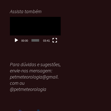
Assista também
Tocador
de
vídeo
00:00
03:41
Para dúvidas e sugestões,
envie-nos mensagem:
petmeteorologia@gmail.
com ou
@petmeteorologia