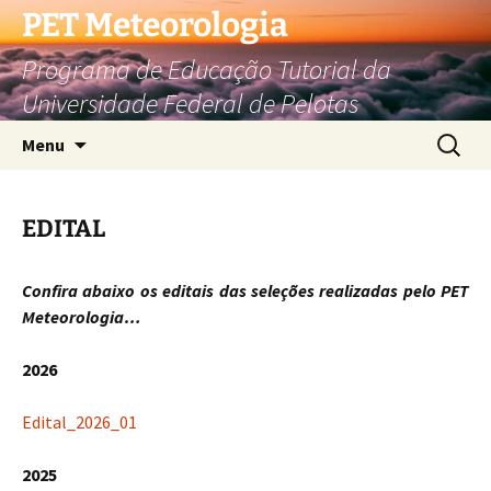
Pular
PET Meteorologia
para
Programa de Educação Tutorial da
o
conteúdo
Universidade Federal de Pelotas
Pesquis
Menu
por:
EDITAL
Confira abaixo os editais das seleções realizadas pelo PET
Meteorologia…
2026
Edital_2026_01
2025