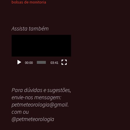
bolsas de monitoria
Assista também
Tocador
de
vídeo
00:00
03:41
Para dúvidas e sugestões,
envie-nos mensagem:
petmeteorologia@gmail.
com ou
@petmeteorologia