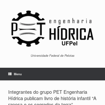
Skip
to
content
Universidade Federal de Pelotas
Menu
Integrantes do grupo PET Engenharia
Hídrica publicam livro de história infantil “A
raposa e os segredos da terra”