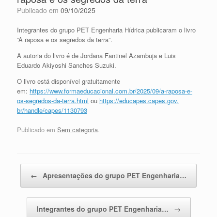
Publicado em
09/10/2025
Integrantes do grupo PET Engenharia Hídrica publicaram o livro
“A raposa e os segredos da terra”.
A autoria do livro é de Jordana Fantinel Azambuja e Luis
Eduardo Akiyoshi Sanches Suzuki.
O livro está disponível gratuitamente
em:
https://www.formaeducacional.
com.br/2025/09/a-raposa-e-
os-
segredos-da-terra.html
ou
https://educapes.capes.gov.
br/handle/capes/1130793
Publicado em
Sem categoria
.
Navegação de posts
←
Apresentações do grupo PET Engenharia…
Integrantes do grupo PET Engenharia…
→