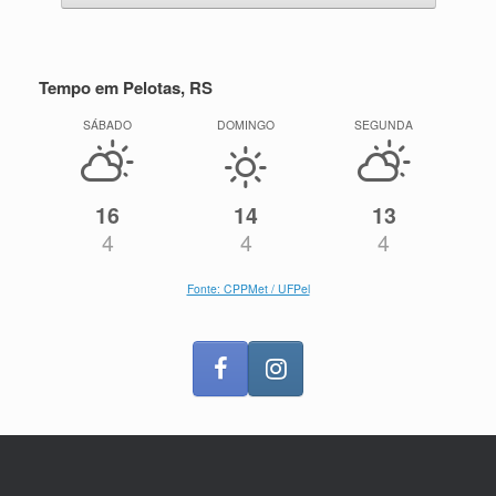
Tempo em Pelotas, RS
SÁBADO
DOMINGO
SEGUNDA
16
14
13
4
4
4
Fonte: CPPMet / UFPel