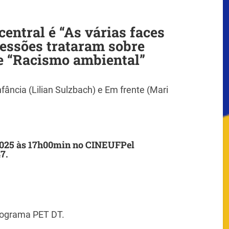
central é “As várias faces
sessões trataram sobre
e “Racismo ambiental”
fância (Lilian Sulzbach) e Em frente (Mari
/2025 às 17h00min no CINEUFPel
7.
programa PET DT.