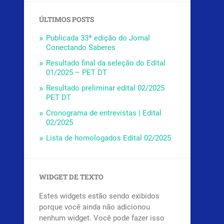
ÚLTIMOS POSTS
Publicada 33ª edição do Jornal
Conectando Saberes
Resultado final da seleção do Edital
01/2025 – PET DT
Resultado preliminar edital 02/2025
PET DT
Cronograma de entrevistas | Edital
02/2025
Lista de homologados Edital 02/2025
WIDGET DE TEXTO
Estes widgets estão sendo exibidos
porque você ainda não adicionou
nenhum widget. Você pode fazer isso