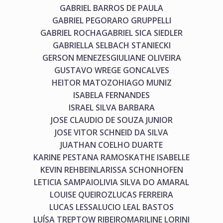
GABRIEL BARROS DE PAULA
GABRIEL PEGORARO GRUPPELLI
GABRIEL ROCHA
GABRIEL SICA SIEDLER
GABRIELLA SELBACH STANIECKI
GERSON MENEZES
GIULIANE OLIVEIRA
GUSTAVO WREGE GONCALVES
HEITOR MATOZO
HIAGO MUNIZ
ISABELA FERNANDES
ISRAEL SILVA BARBARA
JOSE CLAUDIO DE SOUZA JUNIOR
JOSE VITOR SCHNEID DA SILVA
JUATHAN COELHO DUARTE
KARINE PESTANA RAMOS
KATHE ISABELLE
KEVIN REHBEIN
LARISSA SCHONHOFEN
LETICIA SAMPAIO
LIVIA SILVA DO AMARAL
LOUISE QUEIROZ
LUCAS FERREIRA
LUCAS LESSA
LUCIO LEAL BASTOS
LUÍSA TREPTOW RIBEIRO
MARILINE LORINI