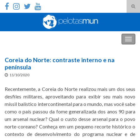
Alte
form
Search for:
de
pesq
PelotasMUN
Alter
nave
Coreia do Norte: contraste interno e na
península
11/10/2020
Recentemente, a Coreia do Norte realizou mais um dos seus
desfiles militares, aproveitando para exibir seu mais novo
míssil balístico intercontinental para o mundo, mas você sabe
como o país passou da fome generalizada dos anos 90 para
um arsenal nuclear? Qual o custo desse arsenal para o povo
norte-coreano? Conheça em um pequeno recorte histórico o
contexto de desenvolvimento do programa nuclear e de