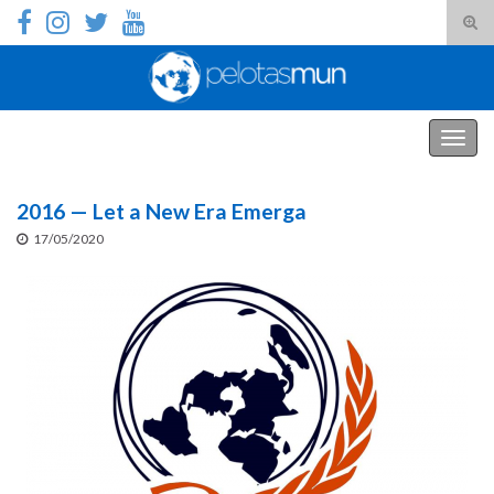
Alte
form
Search for:
de
pesq
PelotasMUN
Alter
nave
2016 — Let a New Era Emerga
17/05/2020