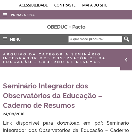
ACESSIBILIDADE
CONTRASTE
MAPA DO SITE
PORTAL UFPEL
ACESSO À INFORMAÇÃO
OBEDUC – Pacto
AUDITORIA
MENU
COBALTO
ARQUIVO DA CATEGORIA SEMINÁRIO
CONCURSOS
INTEGRADOR DOS OBSERVATÓRIOS DA
EDUCAÇÃO – CADERNO DE RESUMOS
EDITAIS
INTERNACIONAL
Seminário Integrador dos
OUVIDORIA
Observatórios da Educação –
PORTARIAS
Caderno de Resumos
TELEFONES
24/08/2016
Link disponível para download em pdf: Seminário
Integrador dos Observatórios da Educação – Caderno