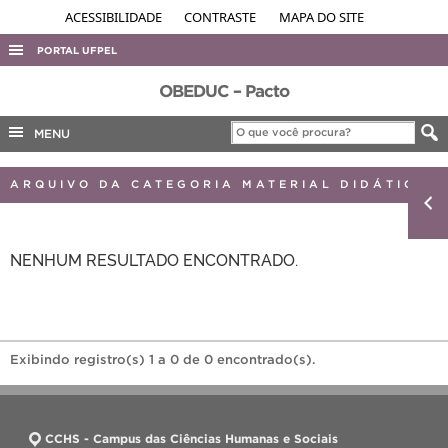
ACESSIBILIDADE
CONTRASTE
MAPA DO SITE
PORTAL UFPEL
ACESSO À INFORMAÇÃO
OBEDUC – Pacto
AUDITORIA
MENU
COBALTO
ARQUIVO DA CATEGORIA MATERIAL DIDÁTICO
CONCURSOS
EDITAIS
NENHUM RESULTADO ENCONTRADO.
INTERNACIONAL
OUVIDORIA
PORTARIAS
TELEFONES
Exibindo registro(s) 1 a 0 de 0 encontrado(s).
CCHS - Campus das Ciências Humanas e Sociais