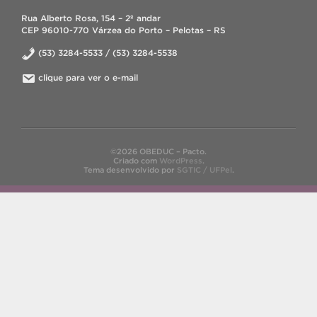
Rua Alberto Rosa, 154 – 2º andar
CEP 96010-770 Várzea do Porto – Pelotas – RS
(53) 3284-5533 / (53) 3284-5538
clique para ver o e-mail
©2026 OBEDUC – Pacto.
Criado com
WordPress
.
Tema desenvolvido por
SGTIC / UFPel
.