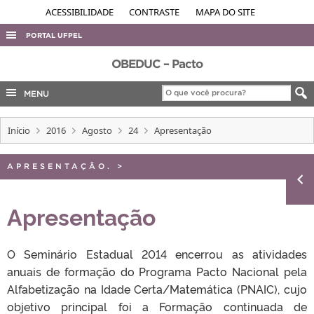
ACESSIBILIDADE
CONTRASTE
MAPA DO SITE
PORTAL UFPEL
ACESSO À INFORMAÇÃO
OBEDUC – Pacto
AUDITORIA
MENU
COBALTO
Início
2016
Agosto
24
Apresentação
CONCURSOS
EDITAIS
APRESENTAÇÃO.
>
INTERNACIONAL
OUVIDORIA
Apresentação
PORTARIAS
O Seminário Estadual 2014 encerrou as atividades
TELEFONES
anuais de formação do Programa Pacto Nacional pela
Alfabetização na Idade Certa/Matemática (PNAIC), cujo
objetivo principal foi a Formação continuada de