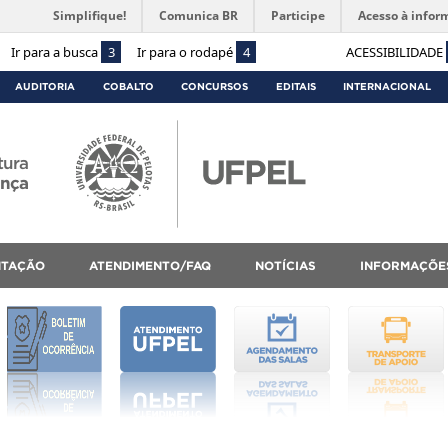
Simplifique!
Comunica BR
Participe
Acesso à infor
Ir para a busca
3
Ir para o rodapé
4
ACESSIBILIDADE
AUDITORIA
COBALTO
CONCURSOS
EDITAIS
INTERNACIONAL
tura
ança
NTAÇÃO
ATENDIMENTO/FAQ
NOTÍCIAS
INFORMAÇÕE