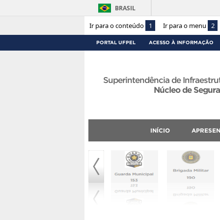
BRASIL
Ir para o conteúdo
1
Ir para o menu
2
PORTAL UFPEL
ACESSO À INFORMAÇÃO
Superintendência de Infraestru
Núcleo de Segur
INÍCIO
APRESE