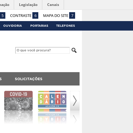
mação
Legislação
Canais
5
CONTRASTE
6
MAPA DO SITE
7
OUVIDORIA
PORTARIAS
TELEFONES
S
SOLICITAÇÕES