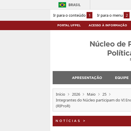
BRASIL
Ir para o conteúdo
1
Ir para o menu
2
PORTAL UFPEL
ACESSO À INFORMAÇÃO
Núcleo de 
Políti
APRESENTAÇÃO
EQUIPE
Início
2026
Maio
25
Integrantes do Núcleo participam do VI Enc
(RIProR)
NOTÍCIAS
>