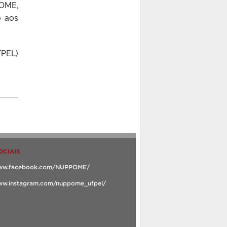
OME,
o aos
FPEL)
OCIAIS
www.facebook.com/NUPPOME/
www.instagram.com/nuppome_ufpel/