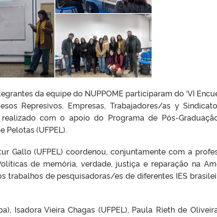
ntegrantes da equipe do NUPPOME participaram do ‘VI Encu
cesos Represivos, Empresas, Trabajadores/as y Sindicat
nto realizado com o apoio do Programa de Pós-Graduaç
de Pelotas (UFPEL).
rtur Gallo (UFPEL) coordenou, conjuntamente com a profe
Políticas de memória, verdade, justiça e reparação na Am
os trabalhos de pesquisadoras/es de diferentes IES brasilei
), Isadora Vieira Chagas (UFPEL), Paula Rieth de Oliveir