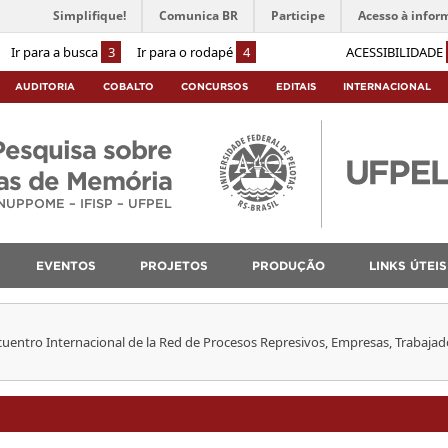
Simplifique!
Comunica BR
Participe
Acesso à infor
Ir para a busca
3
Ir para o rodapé
4
ACESSIBILIDADE
AUDITORIA
COBALTO
CONCURSOS
EDITAIS
INTERNACIONAL
Pesquisa sobre
cas de Memória
NUPPOME – IFISP – UFPEL
EVENTOS
PROJETOS
PRODUÇÃO
LINKS ÚTEIS
uentro Internacional de la Red de Procesos Represivos, Empresas, Trabajad