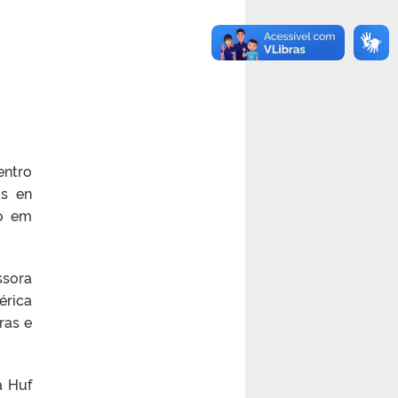
entro
os en
ão em
ssora
érica
ras e
a Huf