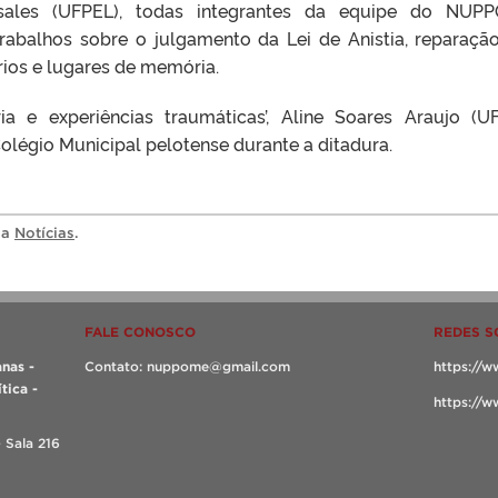
sales (UFPEL), todas integrantes da equipe do NUPP
trabalhos sobre o julgamento da Lei de Anistia, reparaçã
rios e lugares de memória.
 e experiências traumáticas’, Aline Soares Araujo (U
olégio Municipal pelotense durante a ditadura.
ia
Notícias
.
FALE CONOSCO
REDES S
nas -
Contato: nuppome@gmail.com
https://
tica -
https://
- Sala 216