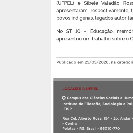
(UFPEL) e Sibele Valadão Ros
apresentaram, respectivamente, 
povos indígenas, legados autoritá
No ST 10 – ‘Educação, memória
apresentou um trabalho sobre o C
Publicado
em
25/05/2026
, na categor
LOCALIZE A UFPEL
Campus das Ciências Sociais e Huma
Instituto de Filosofia, Sociologia e Polí
IFISP
Rua Cel. Alberto Rosa, 154 - 2o. Andar 
- Centro
Pelotas - RS, Brasil - 96010-770