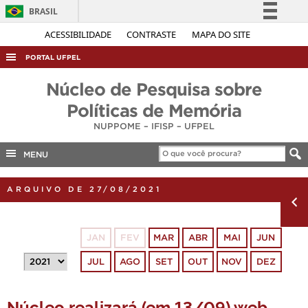
BRASIL
Simplifique!
ACESSIBILIDADE
CONTRASTE
MAPA DO SITE
Comunica BR
PORTAL UFPEL
Participe
ACESSO À INFORMAÇÃO
Núcleo de Pesquisa sobre
Acesso à informação
AUDITORIA
Políticas de Memória
Legislação
NUPPOME – IFISP – UFPEL
COBALTO
Canais
CONCURSOS
MENU
EDITAIS
ARQUIVO DE 27/08/2021
INTERNACIONAL
OUVIDORIA
JAN
FEV
MAR
ABR
MAI
JUN
PORTARIAS
JUL
AGO
SET
OUT
NOV
DEZ
TELEFONES
Núcleo realizará (em 13/09) web-