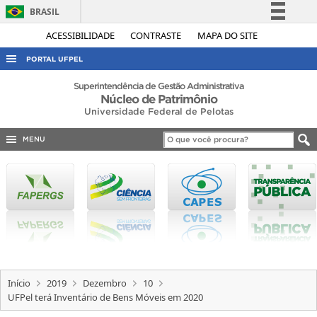
BRASIL
Simplifique!
ACESSIBILIDADE
CONTRASTE
MAPA DO SITE
Comunica BR
PORTAL UFPEL
Participe
ACESSO À INFORMAÇÃO
Superintendência de Gestão Administrativa
Núcleo de Patrimônio
Acesso à informação
AUDITORIA
Universidade Federal de Pelotas
Legislação
COBALTO
Canais
MENU
CONCURSOS
EDITAIS
INTERNACIONAL
OUVIDORIA
PORTARIAS
TELEFONES
Início
2019
Dezembro
10
UFPel terá Inventário de Bens Móveis em 2020