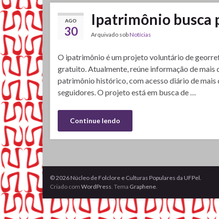
Ipatrimônio busca 
AGO
30
Arquivado sob
Notícias
O ipatrimônio é um projeto voluntário de georre
gratuito. Atualmente, reúne informação de mais
patrimônio histórico, com acesso diário de mais
seguidores. O projeto está em busca de …
Continue lendo
© 2026 Núcleo de Folclore e Culturas Populares da UFPel.
Criado com
WordPress
. Tema
Graphene
.