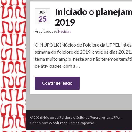
Iniciado o planeja
JUN
25
2019
Arquivado sob
Notícias
O NUFOLK (Núcleo de Folclore da UFPEL) já está
semana do folclore de 2019, entre os dias 20, 21
tema muito amplo, neste ano não teremos temáti
de atividades, com a …
Continue lendo
© 2026 Núcleo de Folclore e Culturas Populares da UFPel.
Criado com
WordPress
. Tema
Graphene
.