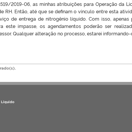
519/2019-06, as minhas atribuições para Operação da Liq
de RH. Então, até que se definam o vínculo entre esta ativ
rviço de entrega de nitrogênio líquido. Com isso, apena
va este impasse, os agendamentos poderão ser realiza
essor. Qualquer alteração no processo, estarei informando-os
trado(s).
 Líquido