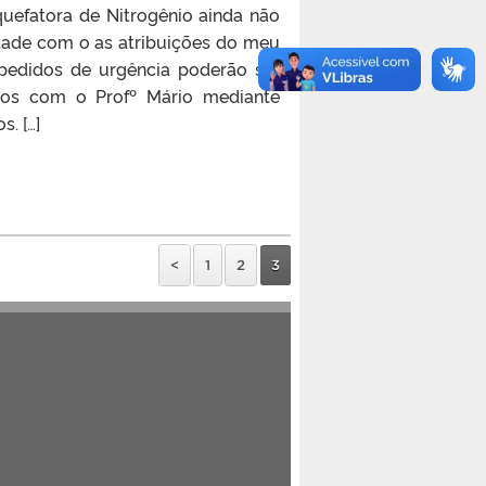
uefatora de Nitrogênio ainda não
idade com o as atribuições do meu
s pedidos de urgência poderão ser
dos com o Profº Mário mediante
. […]
<
1
2
3