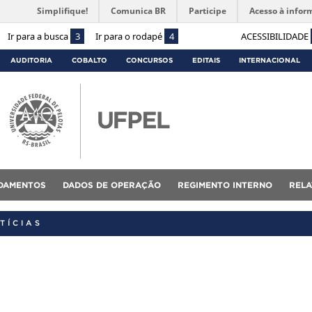
Simplifique!
Comunica BR
Participe
Acesso à infor
Ir para a busca
3
Ir para o rodapé
4
ACESSIBILIDADE
AUDITORIA
COBALTO
CONCURSOS
EDITAIS
INTERNACIONAL
DAMENTOS
DADOS DE OPERAÇÃO
REGIMENTO INTERNO
RELA
TÍCIAS