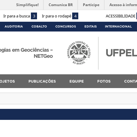
Simplifique!
Comunica BR
Participe
Acesso à infor
Ir para a busca
3
Ir para o rodapé
4
ACESSIBILIDADE
AUDITORIA
COBALTO
CONCURSOS
EDITAIS
INTERNACIONAL
ogias em Geociências –
NETGeo
OJETOS
PUBLICAÇÕES
EQUIPE
FOTOS
CONT