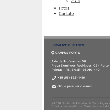
2019
Fotos
Contato
LOCALIZE O NETGEO
CAMPUS PORTO
Sala de Professores 06
Praça Domingos Rodrigues, 02 - Porto
Pelotas - RS, Brasil - 96010-440
+55 (53) 3921-1416
clique para ver o e-mail
©2026 Núcleo de Estudos de Tecnologias 
Criado com
WordPress
.
Tema desenvolvid