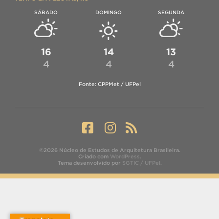
SÁBADO
DOMINGO
SEGUNDA
16
14
13
4
4
4
Fonte: CPPMet / UFPel
©2026 Núcleo de Estudos de Arquitetura Brasileira.
Criado com
WordPress
.
Tema desenvolvido por
SGTIC / UFPel
.