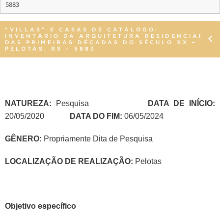
5883
“VILLAS” E CASAS DE CATÁLOGO:
INVENTÁRIO DA ARQUITETURA RESIDENCIAL
DAS PRIMEIRAS DÉCADAS DO SÉCULO XX –
PELOTAS, RS – 5883
NATUREZA:
Pesquisa
DATA DE INÍCIO:
20/05/2020
DATA DO FIM:
06/05/2024
GÊNERO:
Propriamente Dita de Pesquisa
LOCALIZAÇÃO DE REALIZAÇÃO:
Pelotas
Objetivo específico