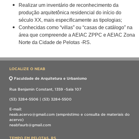
Realizar um inventário de reconhecimento da
produção arquitetônica residencial do início do
século XX, mais
especificamente as tipologias;
Conhecidas como “villas” ou “casas de catálogo” na
área que compreende a AEIAC ZPPC e AEIAC Zona
Norte da Cidade
de Pelotas -RS.
LOCALIZE O NEAB
Faculdade de Arquitetura e Urbanismo
Rua Benjamin Constant, 1359 -Sala 107
(53) 3284-5506 | (53) 3284-5500
E-mail:
neab.acervo@gmail.com (empréstimo e consulta de materiais do
acervo)
neabfaurb@gmail.com
TEMPO EM PELOTAS, RS